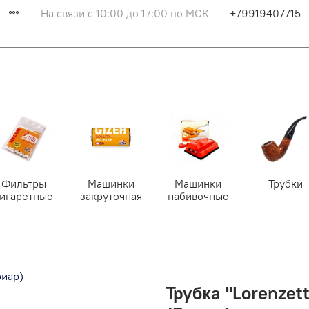
На связи с 10:00 до 17:00 по МСК
+79919407715
Фильтры
Машинки
Машинки
Трубки
сигаретные
закруточная
набивочные
Трубка "Lorenzett