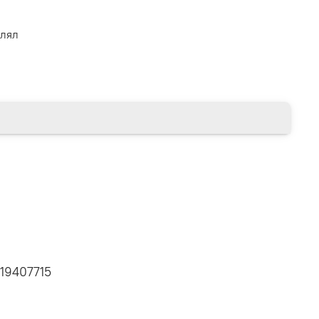
влял
19407715