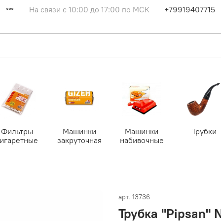
На связи с 10:00 до 17:00 по МСК
+79919407715
Фильтры
Машинки
Машинки
Трубки
сигаретные
закруточная
набивочные
арт.
13736
Трубка "Pipsan"