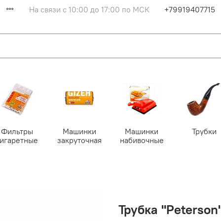
На связи с 10:00 до 17:00 по МСК
+79919407715
Фильтры
Машинки
Машинки
Трубки
сигаретные
закруточная
набивочные
Трубка "Peterson