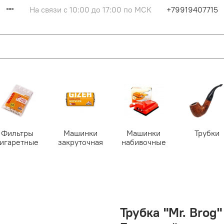
На связи с 10:00 до 17:00 по МСК
+79919407715
Фильтры
Машинки
Машинки
Трубки
сигаретные
закруточная
набивочные
Трубка "Mr. Bro