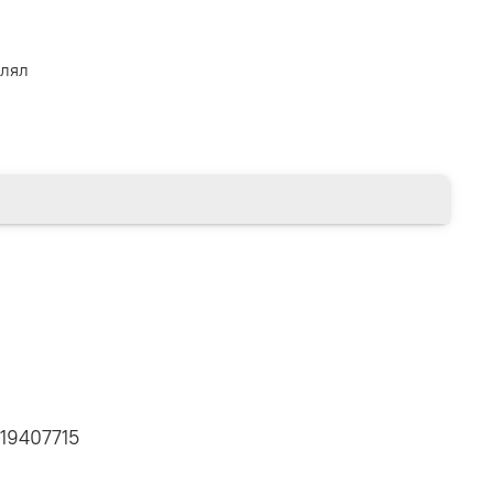
влял
19407715