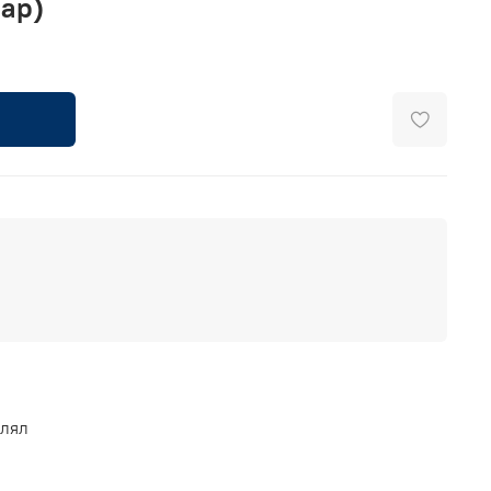
ар)
влял