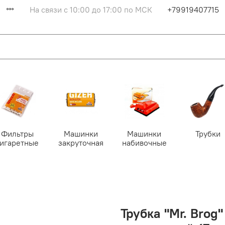
На связи с 10:00 до 17:00 по МСК
+79919407715
Фильтры
Машинки
Машинки
Трубки
сигаретные
закруточная
набивочные
Трубка "Mr. Bro