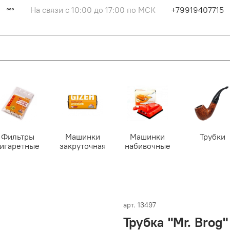
На связи с 10:00 до 17:00 по МСК
+79919407715
Фильтры
Машинки
Машинки
Трубки
сигаретные
закруточная
набивочные
арт.
13497
Трубка "Mr. Brog