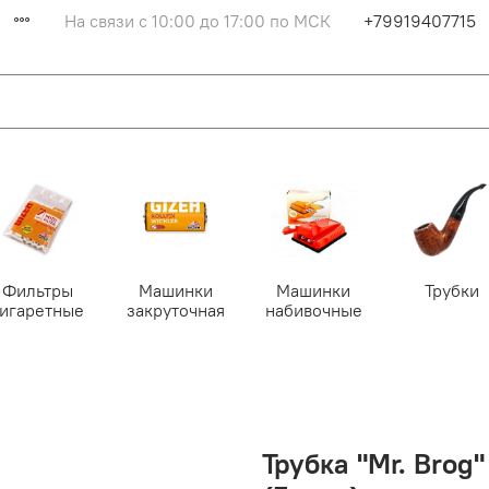
На связи с 10:00 до 17:00 по МСК
+79919407715
Фильтры
Машинки
Машинки
Трубки
сигаретные
закруточная
набивочные
Трубка "Mr. Bro