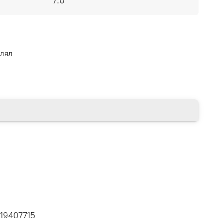
7.0
влял
19407715