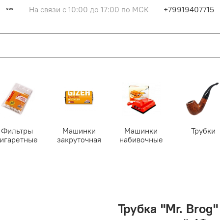
На связи с 10:00 до 17:00 по МСК
+79919407715
Фильтры
Машинки
Машинки
Трубки
сигаретные
закруточная
набивочные
Трубка "Mr. Brog