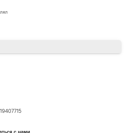
влял
19407715
аться с нами