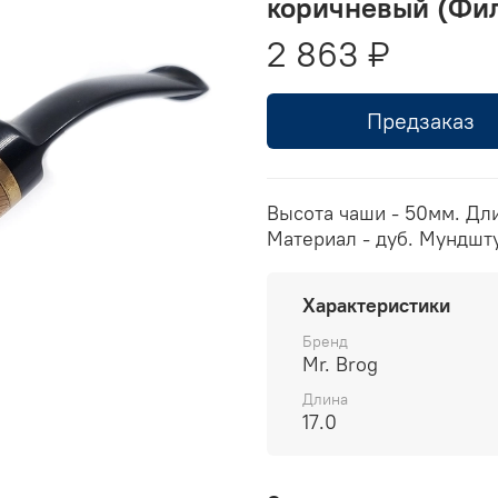
коричневый (Фил
2 863 ₽
Предзаказ
Высота чаши - 50мм. Длин
Материал - дуб. Мундштук
Характеристики
Бренд
Mr. Brog
Длина
17.0