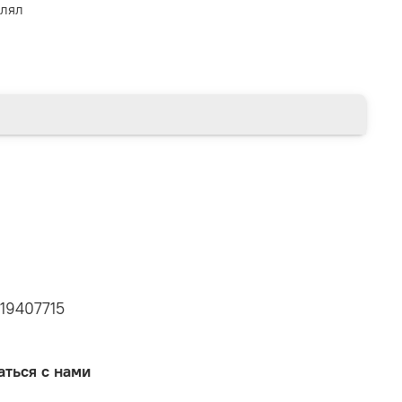
влял
19407715
аться с нами