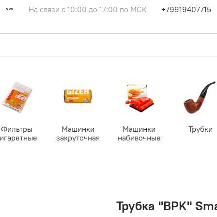
На связи с 10:00 до 17:00 по МСК
+79919407715
Фильтры
Машинки
Машинки
Трубки
сигаретные
закруточная
набивочные
Трубка "BPK" Sma