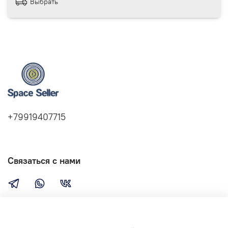
Выбрать
+79919407715
Связаться с нами
Компания