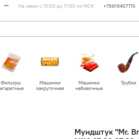
На связи с 10:00 до 17:00 по МСК
+79919407715
Фильтры
Машинки
Машинки
Трубки
сигаретные
закруточная
набивочные
Мундштук "Mr. Br