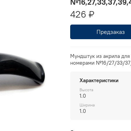
№16,27,33,37,39,
426 ₽
Предзаказ
Мундштук из акрила для 
номерами №16/27/33/37
Характеристики
Высота
1.0
Ширина
1.0