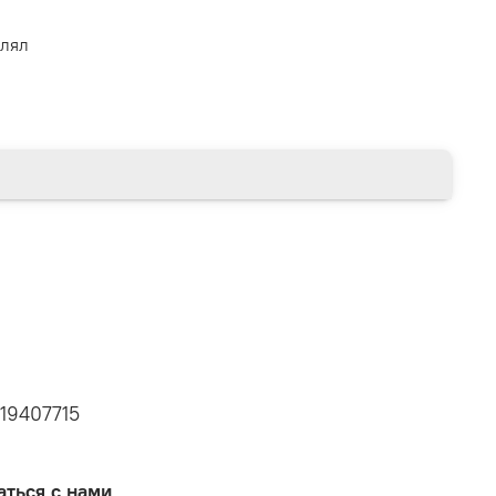
влял
19407715
аться с нами