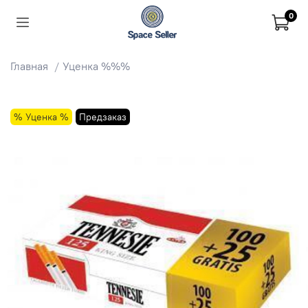
0
Главная
Уценка %%%
% Уценка %
Предзаказ