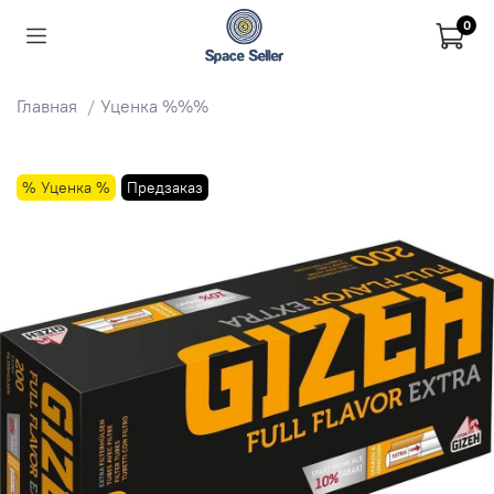
0
Главная
Уценка %%%
% Уценка %
Предзаказ