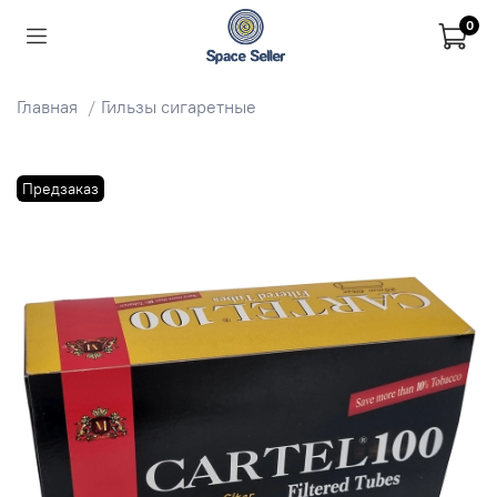
0
Главная
Гильзы сигаретные
Предзаказ