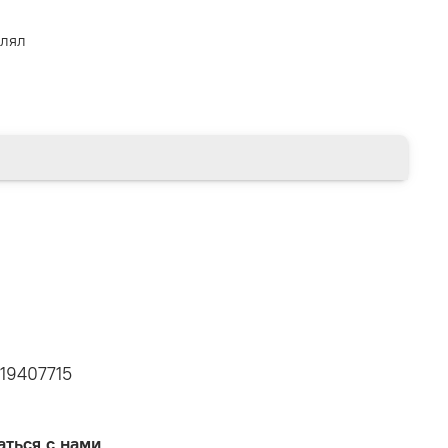
влял
19407715
аться с нами