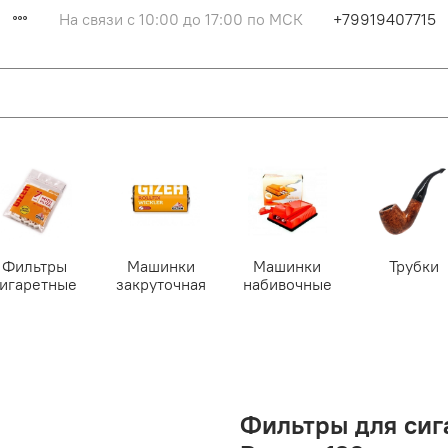
На связи с 10:00 до 17:00 по МСК
+79919407715
Фильтры
Машинки
Машинки
Трубки
сигаретные
закруточная
набивочные
Фильтры для сиг