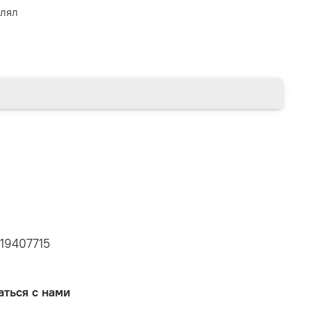
влял
19407715
аться с нами