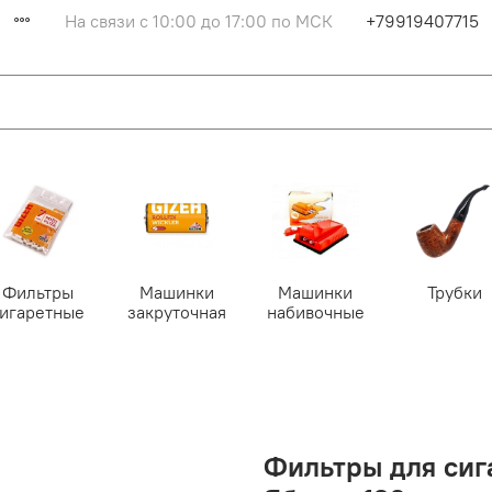
На связи с 10:00 до 17:00 по МСК
+79919407715
Фильтры
Машинки
Машинки
Трубки
сигаретные
закруточная
набивочные
Фильтры для сига