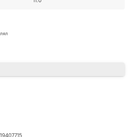
11.0
влял
19407715