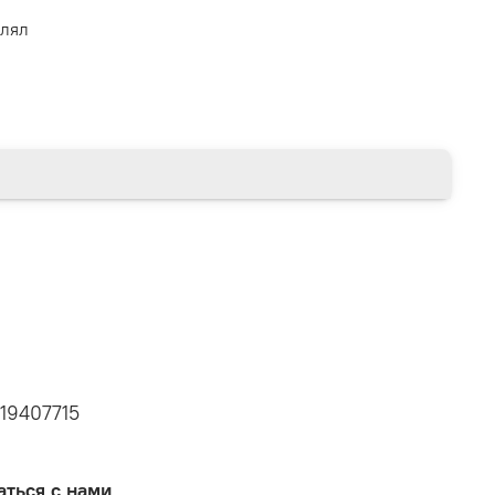
влял
19407715
аться с нами