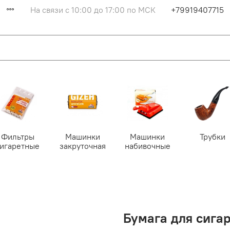
На связи с 10:00 до 17:00 по МСК
+79919407715
Фильтры
Машинки
Машинки
Трубки
сигаретные
закруточная
набивочные
Бумага для сигар